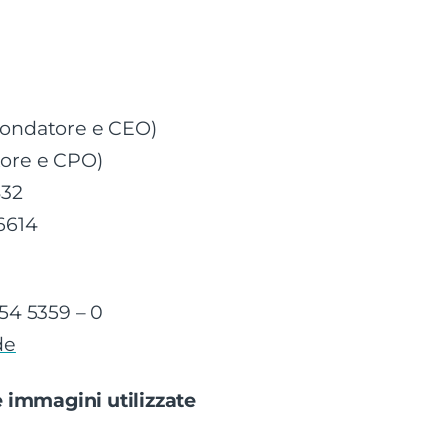
fondatore e CEO)
tore e CPO)
32
6614
154 5359 – 0
de
le immagini utilizzate