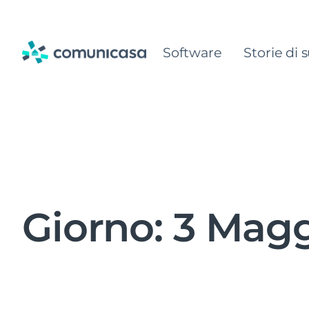
Skip
to
Software
Storie di 
content
Giorno:
3 Magg