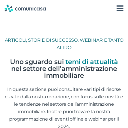
Skip
to
Software
Accedi
content
Prenota una Demo
Storie di successo
ARTICOLI, STORIE DI SUCCESSO, WEBINAR E TANTO
Condominio360
ALTRO
Uno sguardo sui
temi di attualità
nel settore dell’amministrazione
immobiliare
In questa sezione puoi consultare vari tipi di risorse
curate dalla nostra redazione, con focus sulle novità e
le tendenze nel settore dell’amministrazione
immobiliare. Inoltre puoi trovare la nostra
programmazione di eventi offline e webinar per il
2024.