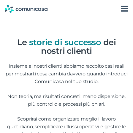
Skip
to
Software
Accedi
content
Prenota una Demo
Storie di successo
Le
storie di successo
dei
Condominio360
nostri clienti
Insieme ai nostri clienti abbiamo raccolto casi reali
per mostrarti cosa cambia davvero quando introduci
Comunicasa nel tuo studio.
Non teoria, ma risultati concreti: meno dispersione,
più controllo e processi più chiari.
Scoprirai come organizzare meglio il lavoro
quotidiano, semplificare i flussi operativi e gestire le