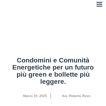
Software
Accedi
Prenota una Demo
Storie di successo
Condominio360
Condomini e Comunità
Energetiche per un futuro
più green e bollette più
leggere.
Marzo 19, 2025
Avv. Roberto Rizzo