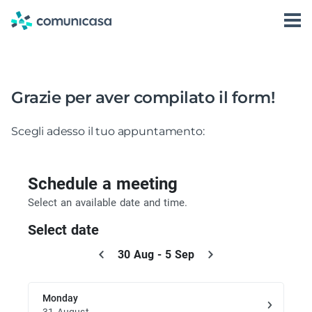
Skip
to
Software
Accedi
content
Prenota una Demo
Storie di successo
Grazie per aver compilato il form!
Condominio360
Scegli adesso il tuo appuntamento: