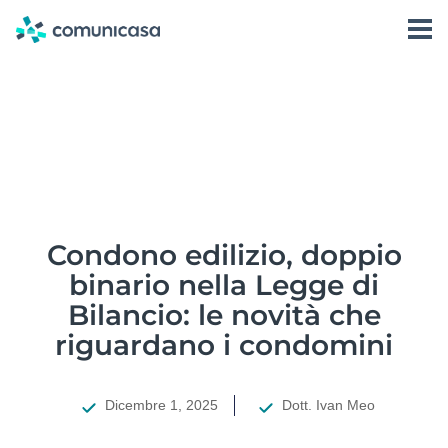
Software
Accedi
Prenota una Demo
Storie di successo
Condominio360
Condono edilizio, doppio
binario nella Legge di
Bilancio: le novità che
riguardano i condomini
Dicembre 1, 2025
Dott. Ivan Meo