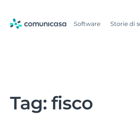
Skip
to
Software
Storie di 
content
Tag:
fisco