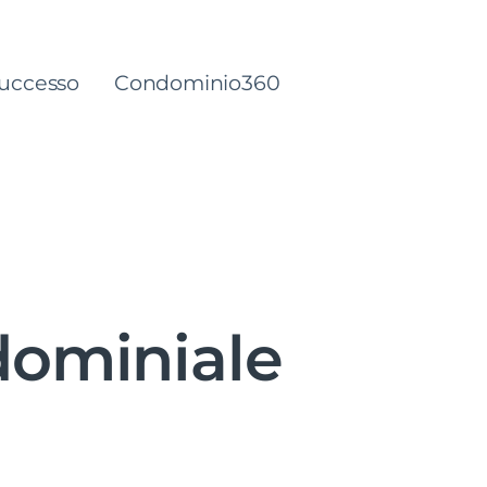
successo
Condominio360
dominiale