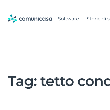
Skip
to
Software
Storie di 
content
Tag:
tetto con