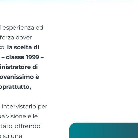
ui esperienza ed
forza dover
so,
la scelta di
– classe 1999 –
nistratore di
ovanissimo è
oprattutto,
intervistarlo per
 visione e le
ntato, offrendo
 su una