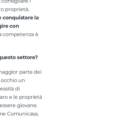
consigliare i
ro proprietà.
e conquistare la
gire con
ia competenza è
questo settore?
 maggior parte dei
 occhio un
essità di
naro e le proprietà
l’essere giovane.
come Comunicasa,