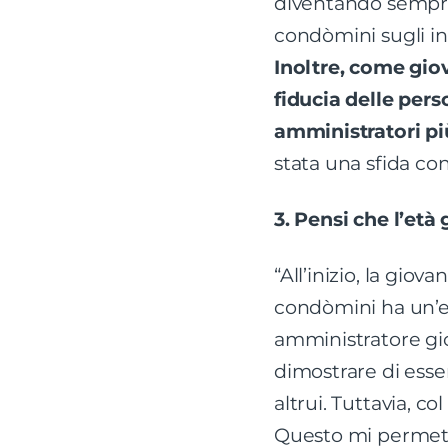
diventando sempre 
condòmini sugli int
Inoltre, come gio
fiducia delle pers
amministratori più
stata una sfida con
3. Pensi che l’et
“All’inizio, la gi
condòmini ha un’e
amministratore gio
dimostrare di esser
altrui. Tuttavia, c
Questo mi permett