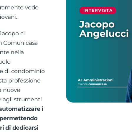
aramente vede
iovani.
 Jacopo ci
in Comunicasa
te nella
uolo
re di condominio
sta professione
le nuove
e agli strumenti
automatizzare i
i, permettendo
i di dedicarsi