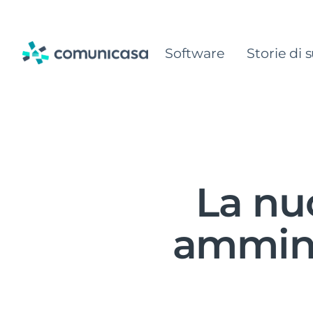
Skip
to
Software
Storie di 
content
La nu
ammini