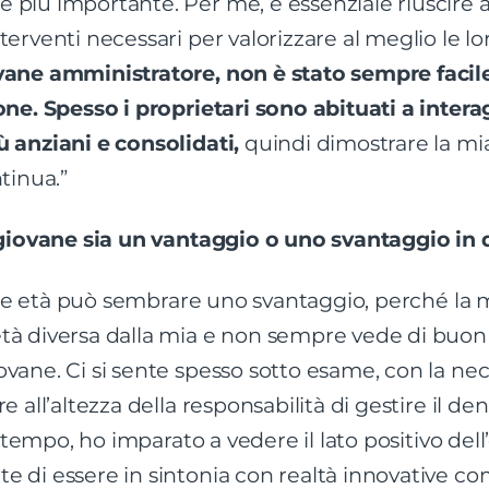
più importante. Per me, è essenziale riuscire a 
erventi necessari per valorizzare al meglio le lo
vane amministratore, non è stato sempre facil
one. Spesso i proprietari sono abituati a intera
 anziani e consolidati,
quindi dimostrare la m
tinua.”
à giovane sia un vantaggio o uno svantaggio in 
ovane età può sembrare uno svantaggio, perché la
tà diversa dalla mia e non sempre vede di buon
vane. Ci si sente spesso sotto esame, con la nec
e all’altezza della responsabilità di gestire il de
ol tempo, ho imparato a vedere il lato positivo del
e di essere in sintonia con realtà innovative 