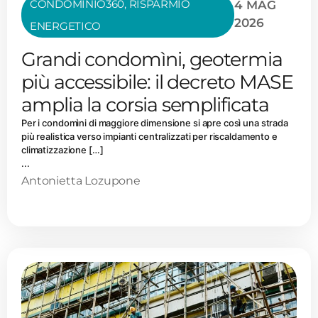
CONDOMINIO360
,
RISPARMIO
4 MAG
2026
ENERGETICO
Grandi condomìni, geotermia
più accessibile: il decreto MASE
amplia la corsia semplificata
Per i condomìni di maggiore dimensione si apre così una strada
più realistica verso impianti centralizzati per riscaldamento e
climatizzazione […]
...
Antonietta Lozupone