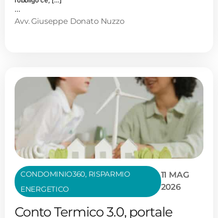
l’obbligo c’è, […]
...
Avv. Giuseppe Donato Nuzzo
CONDOMINIO360
,
RISPARMIO
11 MAG
2026
ENERGETICO
Conto Termico 3.0, portale